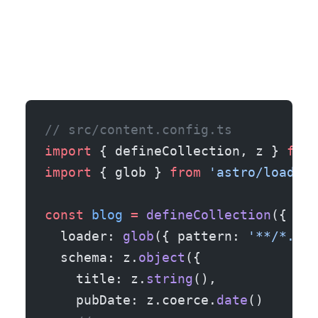
// src/content.config.ts
import
 { defineCollection, z } 
from
import
 { glob } 
from
 'astro/loaders
const
 blog
 =
 defineCollection
({
  loader: 
glob
({ pattern: 
'**/*.{md
  schema: z.
object
({
    title: z.
string
(),
    pubDate: z.coerce.
date
()