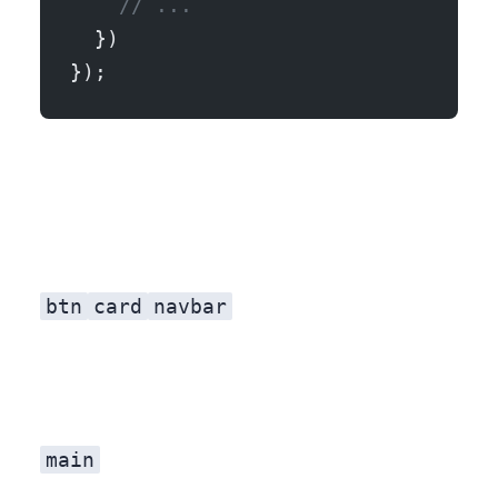
    // ...
  })
});
btn
card
navbar
main